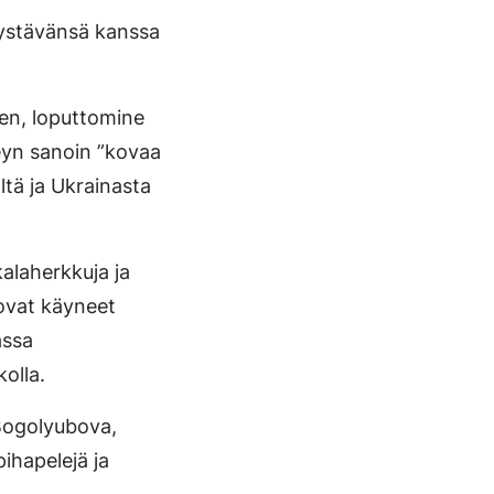
 ystävänsä kanssa
en, loputtomine
eyn sanoin ”kovaa
ltä ja Ukrainasta
alaherkkuja ja
 ovat käyneet
assa
olla.
 Bogolyubova,
pihapelejä ja