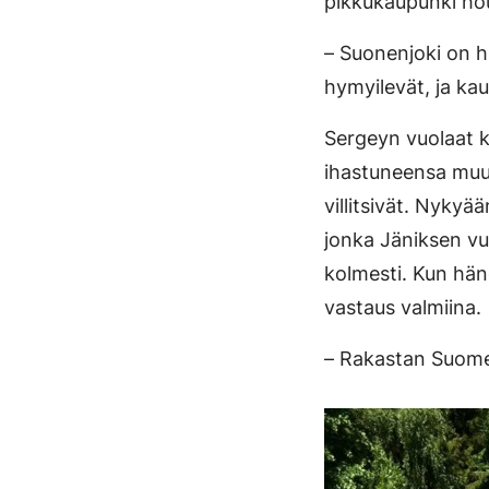
pikkukaupunki hou
– Suonenjoki on hi
hymyilevät, ja ka
Sergeyn vuolaat k
ihastuneensa muum
villitsivät. Nykyä
jonka Jäniksen vu
kolmesti. Kun hän
vastaus valmiina.
– Rakastan Suom