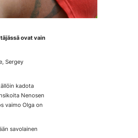
täjässä ovat vain
e, Sergey
tällöin kadota
ansikoita Nenosen
ös vaimo Olga on
yään savolainen