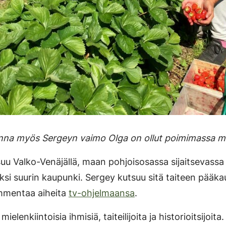
na myös Sergeyn vaimo Olga on ollut poimimassa ma
u Valko-Venäjällä, maan pohjoisosassa sijaitsevassa 
si suurin kaupunki. Sergey kutsuu sitä taiteen pääkau
mmentaa aiheita
tv-ohjelmaansa
.
ielenkiintoisia ihmisiä, taiteilijoita ja historioitsijoita.