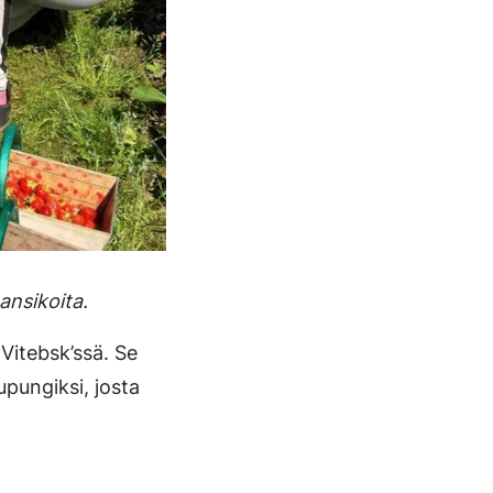
nsikoita.
Vitebsk’ssä. Se
pungiksi, josta