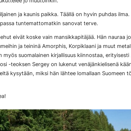
kuttelee jo muutoinkin.
ljainen ja kaunis paikka. Täällä on hyvin puhdas ilma.
upassa tuntemattomatkin sanovat terve.
ehut eivät koske vain mansikkapitäjää. Hän nauraa j
eihin ja teininä Amorphis, Korpiklaani ja muut metal
än myös suomalainen kirjallisuus kiinnostaa, erityisesti
osi -teoksen Sergey on lukenut venäjänkielisenä kä
eltä kysytään, miksi hän lähtee lomallaan Suomeen tö
ea!