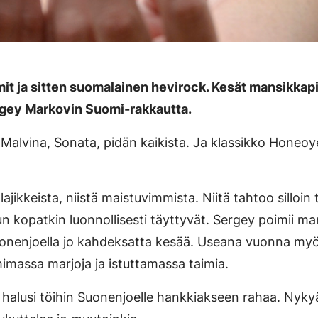
it ja sitten suomalainen hevirock. Kesät mansikkapi
gey Markovin Suomi-rakkautta.
 Malvina, Sonata, pidän kaikista. Ja klassikko Honeoy
jikkeista, niistä maistuvimmista. Niitä tahtoo silloin 
n kopatkin luonnollisesti täyttyvät. Sergey poimii m
Suonenjoella jo kahdeksatta kesää. Useana vuonna my
imassa marjoja ja istuttamassa taimia.
 halusi töihin Suonenjoelle hankkiakseen rahaa. Nyk