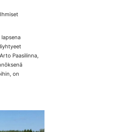
 Ihmiset
o lapsena
liyhtyeet
 Arto Paasilinna,
ännöksenä
ihin, on