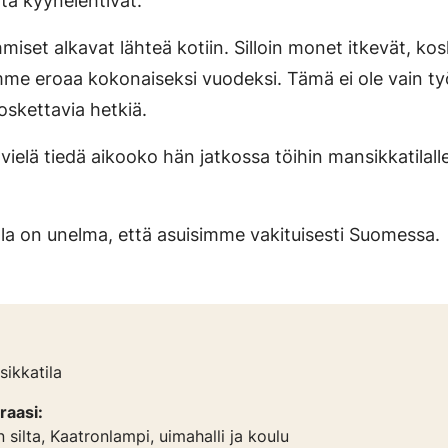
lta kyynelehtivät.
hmiset alkavat lähteä kotiin. Silloin monet itkevät, ko
e eroaa kokonaiseksi vuodeksi. Tämä ei ole vain ty
oskettavia hetkiä.
ielä tiedä aikooko hän jatkossa töihin mansikkatilalle
olla on unelma, että asuisimme vakituisesti Suomessa.
ikkatila
raasi:
n silta, Kaatronlampi, uimahalli ja koulu