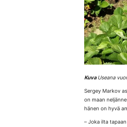
Kuva
Useana vuon
Sergey Markov asu
on maan neljännek
hänen on hyvä a
– Joka ilta tapaan m