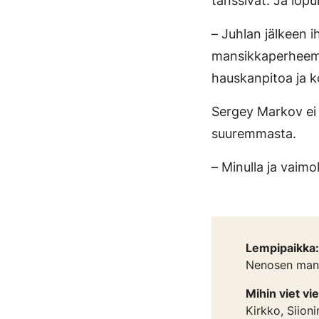
tanssivat. Ja lopu
– Juhlan jälkeen i
mansikkaperheemm
hauskanpitoa ja k
Sergey Markov ei v
suuremmasta.
– Minulla ja vaim
Lempipaikka:
Nenosen mans
Mihin viet vie
Kirkko, Siioni