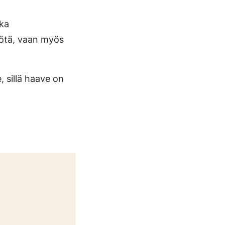
ska
ötä, vaan myös
, sillä haave on