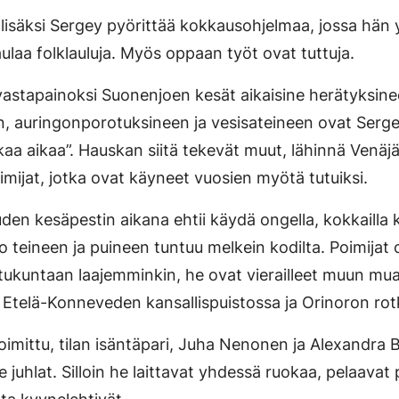
 lisäksi Sergey pyörittää kokkausohjelmaa, jossa hän
laulaa folklauluja. Myös oppaan työt ovat tuttuja.
astapainoksi Suonenjoen kesät aikaisine herätyksine
, auringonporotuksineen ja vesisateineen ovat Serg
aa aikaa”. Hauskan siitä tekevät muut, lähinnä Venäjä
imijat, jotka ovat käyneet vuosien myötä tutuiksi.
den kesäpestin aikana ehtii käydä ongella, kokkailla k
o teineen ja puineen tuntuu melkein kodilta. Poimijat
ukuntaan laajemminkin, he ovat vierailleet muun mu
 Etelä-Konneveden kansallispuistossa ja Orinoron rotk
imittu, tilan isäntäpari, Juha Nenonen ja Alexandra
le juhlat. Silloin he laittavat yhdessä ruokaa, pelaavat 