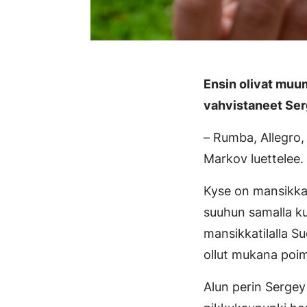
Ensin olivat muum
vahvistaneet Ser
– Rumba, Allegro,
Markov luettelee.
Kyse on mansikkala
suuhun samalla ku
mansikkatilalla 
ollut mukana poim
Alun perin Sergey