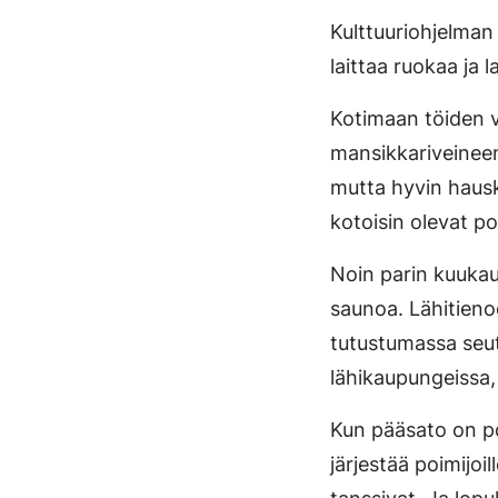
Kulttuuriohjelman
laittaa ruokaa ja 
Kotimaan töiden v
mansikkariveineen
mutta hyvin hausk
kotoisin olevat po
Noin parin kuukau
saunoa. Lähitieno
tutustumassa seut
lähikaupungeissa,
Kun pääsato on po
järjestää poimijoil