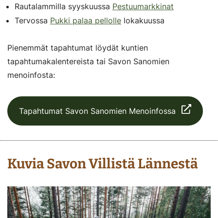
Rautalammilla syyskuussa
Pestuumarkkinat
Tervossa
Pukki palaa pellolle
lokakuussa
Pienemmät tapahtumat löydät kuntien
tapahtumakalentereista tai Savon Sanomien
menoinfosta:
Tapahtumat Savon Sanomien Menoinfossa
Kuvia Savon Villistä Lännestä