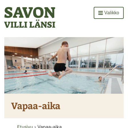
Etusivu
Valikko
Avaa
Vapaa-aika
Etusivu
Vapaa-aika