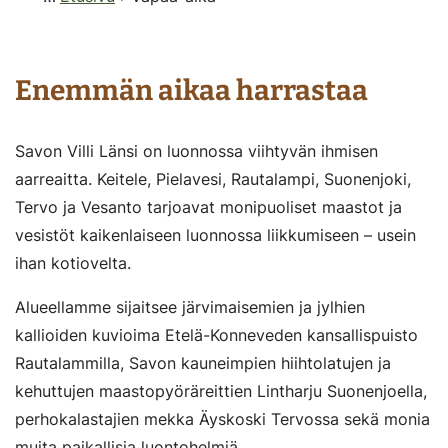
Enemmän aikaa harrastaa
Savon Villi Länsi on luonnossa viihtyvän ihmisen
aarreaitta. Keitele, Pielavesi, Rautalampi, Suonenjoki,
Tervo ja Vesanto tarjoavat monipuoliset maastot ja
vesistöt kaikenlaiseen luonnossa liikkumiseen – usein
ihan kotiovelta.
Alueellamme sijaitsee järvimaisemien ja jylhien
kallioiden kuvioima Etelä-Konneveden kansallispuisto
Rautalammilla, Savon kauneimpien hiihtolatujen ja
kehuttujen maastopyöräreittien Lintharju Suonenjoella,
perhokalastajien mekka Äyskoski Tervossa sekä monia
muita paikallisia luontohelmiä.