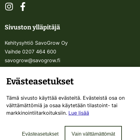
Sosiaalinen media: instagram
Sosiaalinen media: facebook
Sivuston ylläpitäjä
Kehitysyhtiö SavoGrow Oy
Vaihde 0207 464 600
savogrow@savogrow.fi
Evästeasetukset
Muita sivustojamme:
Tämä sivusto käyttää evästeitä. Evästeistä osa on
välttämättömiä ja osaa käytetään tilastoint- tai
SavoGrow.fi
markkinointiitarkoituksiin.
Lue lisää
Visitsavo.fi
Evästeasetukset
Vain välttämättömät