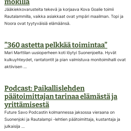
mökillä
Jääkiekkovarusteita tekevä ja korjaava Kova Goalie toimii
Rautalammilla, vaikka asiakkaat ovat ympäri maailman. Topi ja
Noora ovat tyytyväisiä elämäänsä.
”360 astetta pelkkää toimintaa”
Mari Marttilan uusioperheen koti löytyi Suonenjoelta. Hyvät
kulkuyhteydet, rantatontit ja pian valmistuva monitoimihalli ovat
aktiivisen …
Podcast: Paikallislehden
päätoimittajan tarinaa elämästä ja
yrittämisestä
Future Savo Podcastin kolmannessa jaksossa vieraana on
Suonenjoki ja Rautalampi -lehtien päätoimittaja, kustantaja ja
julkaisija …