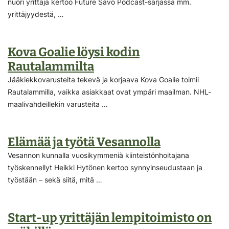
nuori yrittäjä kertoo Future Savo Podcast-sarjassa mm.
yrittäjyydestä, …
Kova Goalie löysi kodin
Rautalammilta
Jääkiekkovarusteita tekevä ja korjaava Kova Goalie toimii
Rautalammilla, vaikka asiakkaat ovat ympäri maailman. NHL-
maalivahdeillekin varusteita …
Elämää ja työtä Vesannolla
Vesannon kunnalla vuosikymmeniä kiinteistönhoitajana
työskennellyt Heikki Hytönen kertoo synnyinseudustaan ja
työstään – sekä siitä, mitä …
Start-up yrittäjän lempitoimisto on