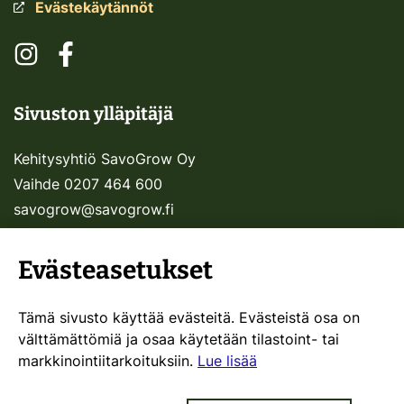
Evästekäytännöt
Sosiaalinen media: instagram
Sosiaalinen media: facebook
Sivuston ylläpitäjä
Kehitysyhtiö SavoGrow Oy
Vaihde 0207 464 600
savogrow@savogrow.fi
Evästeasetukset
Muita sivustojamme:
Tämä sivusto käyttää evästeitä. Evästeistä osa on
välttämättömiä ja osaa käytetään tilastoint- tai
SavoGrow.fi
markkinointiitarkoituksiin.
Lue lisää
Visitsavo.fi