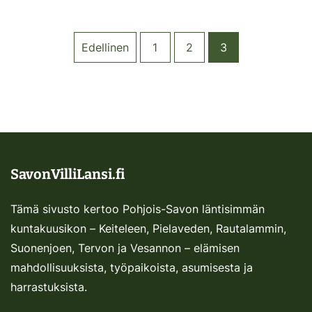
Edellinen
1
2
3
SavonVilliLansi.fi
Tämä sivusto kertoo Pohjois-Savon läntisimmän
kuntakuusikon – Keiteleen, Pielaveden, Rautalammin,
Suonenjoen, Tervon ja Vesannon – elämisen
mahdollisuuksista, työpaikoista, asumisesta ja
harrastuksista.